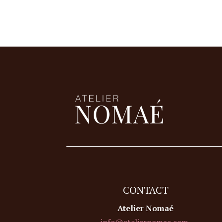
CONTACT
Atelier Nomaé
info@ateliernomae.com