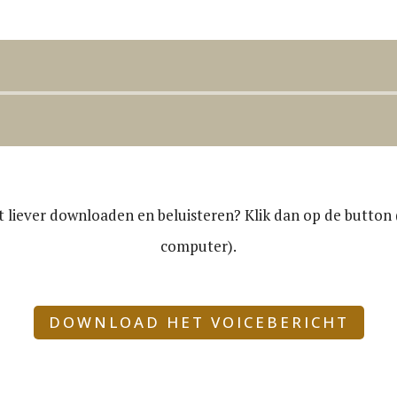
Audiospeler
ht liever downloaden en beluisteren? Klik dan op de button (
computer).
DOWNLOAD HET VOICEBERICHT