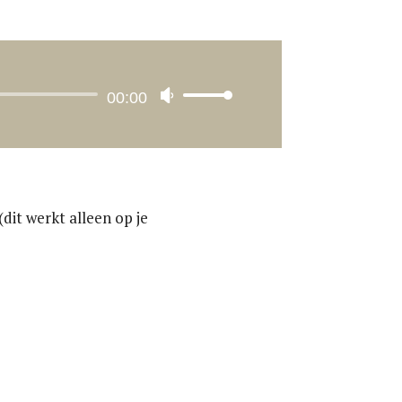
00:00
Gebruik
Omhoog/Omlaag
pijltoetsen
om
het
dit werkt alleen op je
volume
te
verhogen
of
te
verlagen.