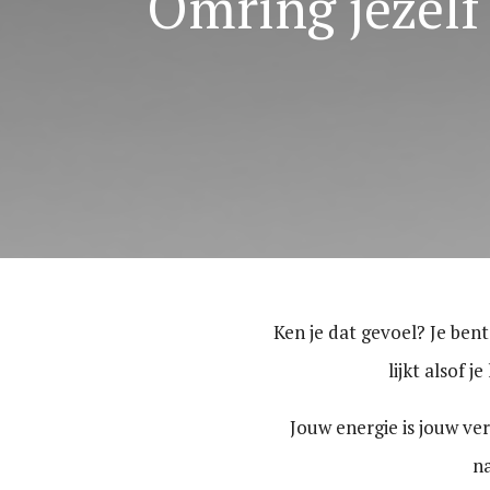
Omring jezelf
Ken je dat gevoel? Je bent
lijkt alsof j
Jouw energie is jouw ver
na