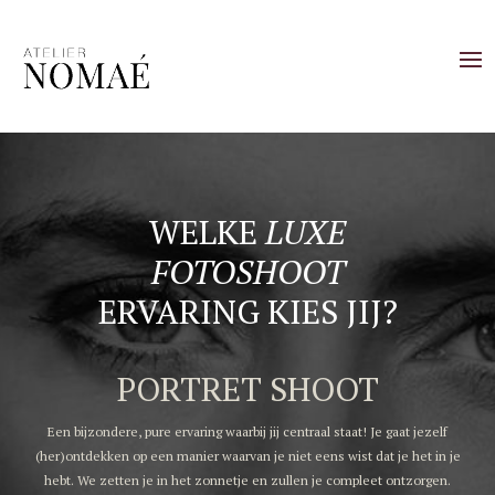
WELKE
LUXE
FOTOSHOOT
ERVARING KIES JIJ?
PORTRET SHOOT
Een bijzondere, pure ervaring waarbij jij centraal staat! Je gaat jezelf
(her)ontdekken op een manier waarvan je niet eens wist dat je het in je
hebt. We zetten je in het zonnetje en zullen je compleet ontzorgen.