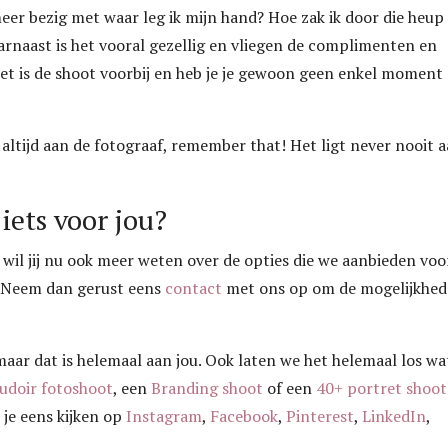
meer bezig met waar leg ik mijn hand? Hoe zak ik door die heup
arnaast is het vooral gezellig en vliegen de complimenten en
eet is de shoot voorbij en heb je je gewoon geen enkel moment
 altijd aan de fotograaf, remember that! Het ligt never nooit 
iets voor jou?
n wil jij nu ook meer weten over de opties die we aanbieden voo
 Neem dan gerust eens
contact
met ons op om de mogelijkhe
aar dat is helemaal aan jou. Ook laten we het helemaal los wa
udoir fotoshoot
, een
Branding shoot
of een
40+ portret shoot
 je eens kijken op
Instagram
,
Facebook
,
Pinterest
,
LinkedIn
,