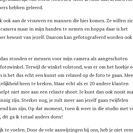
bers hebben geleerd.
ik ook aan de vrouwen en mannen die hier komen. Ze willen zi
n camera maar in mijn handen te nemen en hoppa daar is het
uper bewust van jezelf. Daarom kan gefotografeerd worden ook
n, dan stonden er mensen voor mijn camera als aangeschoten
n fotowinkel. Terwijl de winkel volstond, was er om het hoekje 
an is het dus echt een kunst om relaxed op de foto te gaan. Mee
lijkheid heen te breken. Maar echt als er 20 andere klanten
 helpt niet mee aan een relaxte shoot. Je kunt dan ook nooit m
innig zijn. Sterker nog, je zult meer aan jezelf gaan twijfelen
end kan zijn. Op dat moment, toen ik weer in die studio met v
, dit ga ik totaal anders doen!
jk te voelen. Door de vele aanwijzingen bij ons, heb je niet een