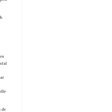
ch
een
stal
aar
olle
s de