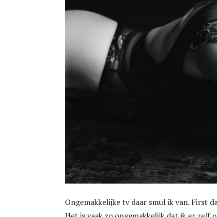
Ongemakkelijke tv daar smul ik van. First dat
Het is vaak zo ongemakkelijk dat ik er zelf