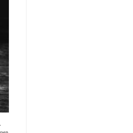
.
epen