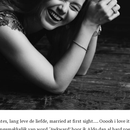
es, lang leve de liefde, married at first sight…. Ooooh i love it
 ongemakkelijk van word. ‘Awkward’ hoor ik Aldo dan al hard ro