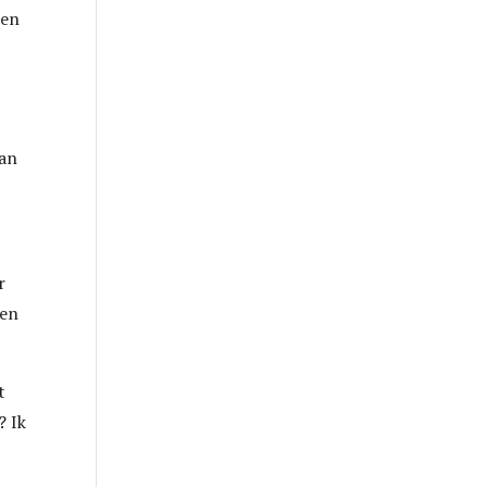
 en
aan
r
den
t
? Ik