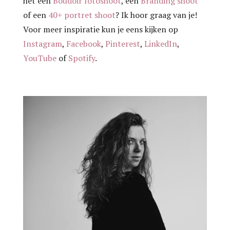
het een
Boudoir fotoshoot
, een
Branding shoot
of een
40+ portret shoot
? Ik hoor graag van je!
Voor meer inspiratie kun je eens kijken op
Instagram
,
Facebook
,
Pinterest
,
LinkedIn
,
YouTube
of
Spotify
.